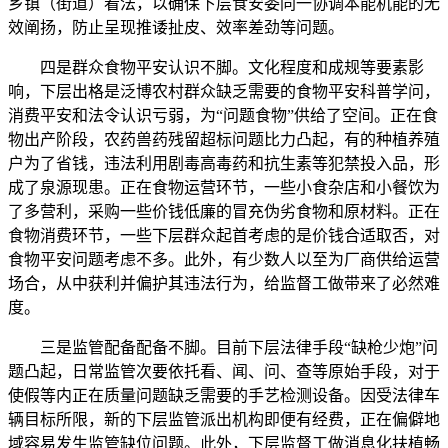
乡镇（街道）看法，以确保下层食安委同一协调本能机能的无
效阐扬，防止呈现推诿扯皮、效率差劲等问题。
四是群众食物平安认识不脚。文化程度和成规等要素影
响，下层出格是泛博农村群众缺乏需要的食物平安科普学问，
消费平安和法令认识亏弱，为“问题食物”供给了空间。正在食
物出产阶段，农药兽药残留超标问题比力凸起，有的种植养殖
户为了省钱，违法利用剧毒高毒药和抗生素等犯禁投入品，形
成了泉源现患。正在食物运营环节，一些小食杂店和小餐饮为
了多营利，采购一些价钱低廉的冒充伪劣食物和原材料。正在
食物消费环节，一些下层群众起首考虑的是价钱合适取否，对
食物平安问题考虑不多。此外，有少数人以至为厂商供给运营
场合，从中获利并偏护其违法行为，给监督工做带来了必然难
度。
三是监管配备配备不脚。目前下层法律手段“缺枪少炮”问
题凸起，日常监管次要依托看、闻、问、查等原始手段，对于
使假等内正在质量问题缺乏需要的手艺检测设备。因受法律车
辆目标所限，新的下层监管派出机构即便有经费，正在偏僻地
域容易发生监管缺位问题。此外，下层监督工做消息化扶植畅