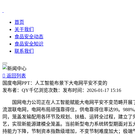
首页
关于我们
食品安全动态
食品安全知识
联系我们

返回列表
国度电网PPT：人工智能布景下大电网平安不变的
发布者：
QY千亿
浏览次数：
发布时间：
2026-01-17 15:16
国网电力公司正在人工智能赋能大电网平安不变范畴开展了
流混联电网，电网布局顽强靠得住，供电靠得住率达99。98
同，笼盖发输配用各环节及规划、扶植、运转全过程，建立了完
艺，实现新能源建模全笼盖。当前新型电力系统转型期面对五
持能力下降，节制资本指数级增加，不变节制难度加大；极端气