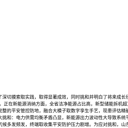
深切摸索取实践，取得显著成效，同时挑和并明白了将来成长径
8%。正在新能源消纳方面，全省洁净能源占比高，新型储能拆机超
整的平安管控防地，融合大模子取数字孪生手艺，现患评估精确率
大挑和：电力供需均衡矛盾凸显，新能源出力波动性大导致系统
候多发频发，终端取收集平安防护压力剧增。为应对挑和，山东